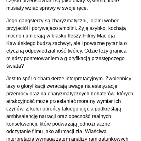
często przedstawiani są jako ofiary systemu, które
musiały wziąć sprawy w swoje ręce.
Jego gangsterzy są charyzmatyczni, lojalni wobec
przyjaciół i porywająco ambitni. Żyją szybko, kochają
mocno i umierają w blasku fleszy. Filmy Macieja
Kawulskiego budzą zachwyt, ale i poważne pytania o
etyczną odpowiedzialność twórcy. Gdzie leży granica
między portretowaniem a gloryfikacją przestępczego
świata?
Jest to spór o charakterze interpretacyjnym. Zwolennicy
tezy o gloryfikacji zwracają uwagę na estetyzację
przemocy oraz na charyzmatycznych bohaterów, których
atrakcyjność może przesłaniać moralny wymiar ich
czynów. Z kolei obrońcy takiego ujęcia podkreślają
ambiwalencję narracji oraz obecność realnych
konsekwencji, które podważają jednoznaczne
odczytanie filmu jako afirmacji zła. Właściwa
interpretacja wymaga zatem analizy ram gatunkowych,