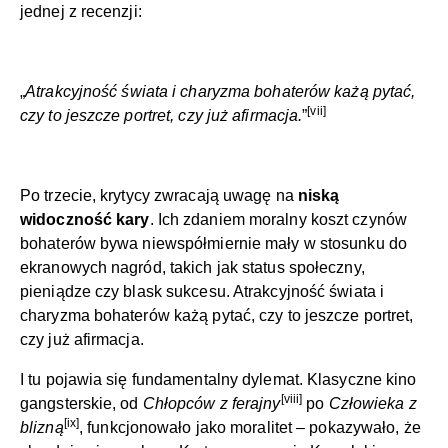
jednej z recenzji:
„
Atrakcyjność świata i charyzma bohaterów każą pytać,
[vii]
czy to jeszcze portret, czy już afirmacja.
”
Po trzecie, krytycy zwracają uwagę na
niską
widoczność kary
. Ich zdaniem moralny koszt czynów
bohaterów bywa niewspółmiernie mały w stosunku do
ekranowych nagród, takich jak status społeczny,
pieniądze czy blask sukcesu. Atrakcyjność świata i
charyzma bohaterów każą pytać, czy to jeszcze portret,
czy już afirmacja.
I tu pojawia się fundamentalny dylemat. Klasyczne kino
[viii]
gangsterskie, od
Chłopców z ferajny
po
Człowieka z
[ix]
blizną
, funkcjonowało jako moralitet – pokazywało, że