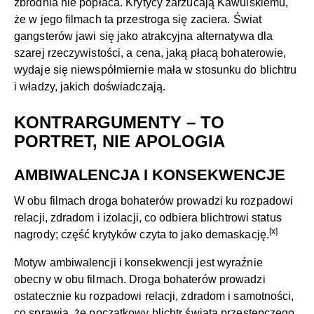
zbrodnia nie popłaca. Krytycy zarzucają Kawulskiemu,
że w jego filmach ta przestroga się zaciera. Świat
gangsterów jawi się jako atrakcyjna alternatywa dla
szarej rzeczywistości, a cena, jaką płacą bohaterowie,
wydaje się niewspółmiernie mała w stosunku do blichtru
i władzy, jakich doświadczają.
KONTRARGUMENTY – TO
PORTRET, NIE APOLOGIA
AMBIWALENCJA I KONSEKWENCJE
W obu filmach droga bohaterów prowadzi ku rozpadowi
relacji, zdradom i izolacji, co odbiera blichtrowi status
[x]
nagrody; część krytyków czyta to jako demaskację.
Motyw ambiwalencji i konsekwencji jest wyraźnie
obecny w obu filmach. Droga bohaterów prowadzi
ostatecznie ku rozpadowi relacji, zdradom i samotności,
co sprawia, że początkowy blichtr świata przestępczego