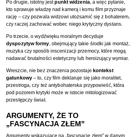
Po drugie, istotny jest
punkt widzenia
, a więc pytanie,
kto sprawuje władzę nad kamerą i komu film przyznaje
rację – czy pozwala widzowi utożsamić się z bohaterem,
czy raczej zachować wobec niego krytyczny dystans.
Po trzecie, o wydźwięku moralnym decyduje
dyspozytyw formy
, obejmujący takie środki jak montaż,
muzyka czy sposób inscenizacji przemocy, które mogą
nadawać brutalności estetyczny lub heroizujący wymiar.
Wreszcie, nie bez znaczenia pozostaje
kontekst
gatunkowy
– to, czy film deklaruje się jako moralitet,
przestroga, czy też antybohaterska przypowieść, która
pod pozorem krytyki może w istocie mitologizować
przestępczy świat.
ARGUMENTY, ŻE TO
„FASCYNACJA ZŁEM”
Argumenty wskazujące na „fascynację złem” w danym