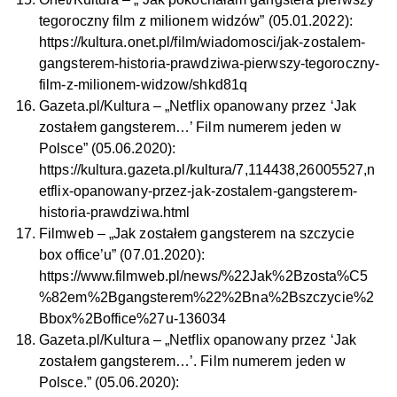
tegoroczny film z milionem widzów” (05.01.2022):
https://kultura.onet.pl/film/wiadomosci/jak-zostalem-
gangsterem-historia-prawdziwa-pierwszy-tegoroczny-
film-z-milionem-widzow/shkd81q
Gazeta.pl/Kultura – „Netflix opanowany przez ‘Jak
zostałem gangsterem…’ Film numerem jeden w
Polsce” (05.06.2020):
https://kultura.gazeta.pl/kultura/7,114438,26005527,n
etflix-opanowany-przez-jak-zostalem-gangsterem-
historia-prawdziwa.html
Filmweb – „Jak zostałem gangsterem na szczycie
box office’u” (07.01.2020):
https://www.filmweb.pl/news/%22Jak%2Bzosta%C5
%82em%2Bgangsterem%22%2Bna%2Bszczycie%2
Bbox%2Boffice%27u-136034
Gazeta.pl/Kultura – „Netflix opanowany przez ‘Jak
zostałem gangsterem…’. Film numerem jeden w
Polsce.” (05.06.2020):