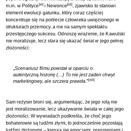
[xi]
[xii]
m.in. w Polityce
i Newonce
, zjawisko to stanowi
element ewolucji gatunku, który coraz częściej
koncentruje się na portrecie człowieka uwięzionego w
strukturach przemocy, a nie na samym spektaklu
przestępczego sukcesu.
Odnoszę wrażenie, że Kawulski
nie moralizuje, lecz stara się ukazać świat w jego pełnej
złożoności:
„
Scenariusz filmu powstał w oparciu o
autentyczną historię (…) To nie jest żaden chwyt
[xiii]
marketingowy, ale szczera prawda
.”
Sam reżyser broni się, argumentując, że jego rolą nie
jest moralizowanie, lecz ukazywanie świata w całej jego
złożoności. W wywiadach podkreśla, że choć jego
bohaterowie są ludźmi złymi, to jednocześnie pozostają
ludźmi złożonymi – kierują się emocjami, pragnieniami i