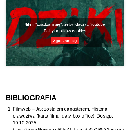
Kliknij "zgadzam się", żeby włączyć Youtube
Polityka plików cookies
Zgadzam się
BIBLIOGRAFIA
Filmweb – Jak zostałem gangsterem. Historia
prawdziwa (karta filmu, daty, box office). Dostęp:
19.10.2025:
https://www.filmweb.pl/film/Jak+zosta%C5%82em+ga