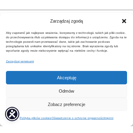
Zarządzaj zgodą
Aby zapewnić jak najlepsze wrażenia, korzystamy z technologii, takich jak pliki cookie,
do przechowywania i/lub uzyskiwania dostępu do informacji o urządzeniu. Zgoda na te
technologie pozwoli nam przetwarzać dane, takie jak zachowanie podczas
przeglądania lub unikalne identyfikatory na tej stronie. Brak wyrażenia zgody lub
wycofanie zgody może niekorzystnie wpłynąć na niektóre cechy i funkcje.
Zarządzaj serwisami
BIURO
ul. Imielińska 9
Akceptuję
02-710 Warszawa
Odmów
LINKI
Zobacz preferencje
Strona główna
Polityka plików cookies
Oświadczenie o ochronie prywatności
Imprint
Polityka prywatności