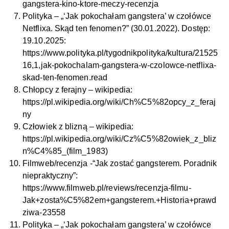
gangstera-kino-ktore-meczy-recenzja
Polityka – „‘Jak pokochałam gangstera’ w czołówce
Netflixa. Skąd ten fenomen?” (30.01.2022). Dostęp:
19.10.2025:
https://www.polityka.pl/tygodnikpolityka/kultura/21525
16,1,jak-pokochalam-gangstera-w-czolowce-netflixa-
skad-ten-fenomen.read
Chłopcy z ferajny – wikipedia:
https://pl.wikipedia.org/wiki/Ch%C5%82opcy_z_feraj
ny
Człowiek z blizną – wikipedia:
https://pl.wikipedia.org/wiki/Cz%C5%82owiek_z_bliz
n%C4%85_(film_1983)
Filmweb/recenzja -“Jak zostać gangsterem. Poradnik
niepraktyczny”:
https://www.filmweb.pl/reviews/recenzja-filmu-
Jak+zosta%C5%82em+gangsterem.+Historia+prawd
ziwa-23558
Polityka – „‘Jak pokochałam gangstera’ w czołówce