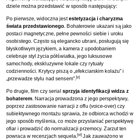
dziele można przedstawić w sposób następujący:
Po pierwsze, widoczna jest
estetyzacja i charyzma
świata przedstawionego
. Bohaterowie ukazani są jako
postaci magnetyczne, pełne pewności siebie i uroku
osobistego. Często są elegancko ubrani, posługują się
błyskotliwym językiem, a kamera z upodobaniem
celebruje styl życia półświatka, jego luksusowe
samochody, ekskluzywne lokale czy rytuały
codzienności. Krytycy piszą o „efekciarskim kolażu” i
[v]
„przewadze stylu nad sensem”.
Po drugie, film czy serial
sprzyja identyfikacji widza z
bohaterem
. Narracja prowadzona z jego perspektywy,
poprzez zastosowanie narracji z offu (voice-over) czy
subiektywnego montażu sprawia, że odbiorca wchodzi w
jego sposób myślenia, co może przysłaniać perspektywę
ofiar i prowadzić do normalizacji przemocy. Zarzut ten
[vi]
powraca w recenzjach sequela.
Jak zauważono w