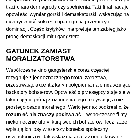
traci charakter nagrody czy spełnienia. Taki finał nadaje
opowieści wymiar gorzki i demaskatorski, wskazując na
iluzoryczność sukcesu opartego na przemocy i
dominacji. Część krytyków interpretuje ten zabieg jako
próbę demaskacji mitu gangstera.
GATUNEK ZAMIAST
MORALIZATORSTWA
Współczesne kino gangsterskie coraz częściej
rezygnuje z jednoznacznego moralizatorstwa,
przesuwając akcent z kary i potępienia na empatyzujące
backstory bohaterów. Opowieść o przestępcy staje się w
takim ujęciu próbą zrozumienia jego motywacji, a nie
prostego osądu moralnego. Warto jednak podkreślić, że
rozumieć nie znaczy pochwalać
– współczesne filmy
niekoniecznie gloryfikują swoich bohaterów, lecz raczej
wpisują ich losy w szerszy kontekst społeczny i
psychologiczny. Jak wskazują analizy opublikowane