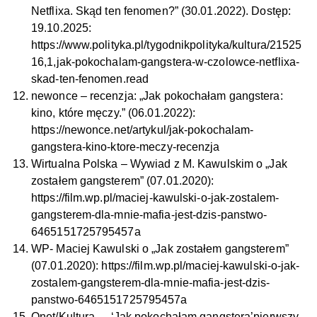
Netflixa. Skąd ten fenomen?” (30.01.2022). Dostęp:
19.10.2025:
https://www.polityka.pl/tygodnikpolityka/kultura/21525
16,1,jak-pokochalam-gangstera-w-czolowce-netflixa-
skad-ten-fenomen.read
newonce – recenzja: „Jak pokochałam gangstera:
kino, które męczy.” (06.01.2022):
https://newonce.net/artykul/jak-pokochalam-
gangstera-kino-ktore-meczy-recenzja
Wirtualna Polska – Wywiad z M. Kawulskim o „Jak
zostałem gangsterem” (07.01.2020):
https://film.wp.pl/maciej-kawulski-o-jak-zostalem-
gangsterem-dla-mnie-mafia-jest-dzis-panstwo-
6465151725795457a
WP- Maciej Kawulski o „Jak zostałem gangsterem”
(07.01.2020):
https://film.wp.pl/maciej-kawulski-o-jak-
zostalem-gangsterem-dla-mnie-mafia-jest-dzis-
panstwo-6465151725795457a
Onet/Kultura – „‘Jak pokochałam gangstera’pierwszy