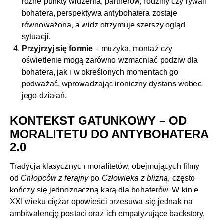
różne punkty widzenia, partnerów, rodziny czy rywali
bohatera, perspektywa antybohatera zostaje
równoważona, a widz otrzymuje szerszy ogląd
sytuacji.
Przyjrzyj się formie
– muzyka, montaż czy
oświetlenie mogą zarówno wzmacniać podziw dla
bohatera, jak i w określonych momentach go
podważać, wprowadzając ironiczny dystans wobec
jego działań.
KONTEKST GATUNKOWY – OD
MORALITETU DO ANTYBOHATERA
2.0
Tradycja klasycznych moralitetów, obejmujących filmy
od
Chłopców z ferajny
po
Człowieka z blizną
, często
kończy się jednoznaczną karą dla bohaterów. W kinie
XXI wieku ciężar opowieści przesuwa się jednak na
ambiwalencję postaci oraz ich empatyzujące backstory,