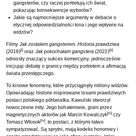
gangsterów, czy raczej portretują ich świat,
pokazując konsekwencje wyborów?
Jakie są najmocniejsze argumenty w debacie o
etycznej odpowiedzialności kina i jego wpływie na
widzów?
Filmy
Jak zostałem gangsterem. Historia prawdziwa
[i]
[ii]
(2019)
oraz
Jak pokochałam gangstera
(2022)
odniosły znaczący sukces komercyjny, jednocześnie
inicjując debatę o granicy między portretem a afirmacją
świata przestępczego.
To kinowe fenomeny, które przyciągnęły miliony widzów.
Opowiadając historie inspirowane losami prawdziwych
postaci polskiego półświatka, Kawulski stworzył
nowoczesne mity. Jego bohaterowie, grani przez
[iii]
magnetycznych aktorów jak Marcin Kowalczyk
czy
[iv]
Tomasz Włosok
, to postaci, z którymi łatwo
sympatyzować. Są sprytni, mają kodeks honorowy i