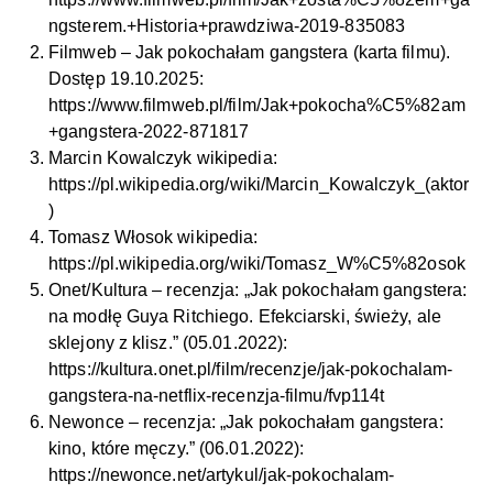
ngsterem.+Historia+prawdziwa-2019-835083
Filmweb – Jak pokochałam gangstera (karta filmu).
Dostęp 19.10.2025:
https://www.filmweb.pl/film/Jak+pokocha%C5%82am
+gangstera-2022-871817
Marcin Kowalczyk wikipedia:
https://pl.wikipedia.org/wiki/Marcin_Kowalczyk_(aktor
)
Tomasz Włosok wikipedia:
https://pl.wikipedia.org/wiki/Tomasz_W%C5%82osok
Onet/Kultura – recenzja: „Jak pokochałam gangstera:
na modłę Guya Ritchiego. Efekciarski, świeży, ale
sklejony z klisz.” (05.01.2022):
https://kultura.onet.pl/film/recenzje/jak-pokochalam-
gangstera-na-netflix-recenzja-filmu/fvp114t
Newonce – recenzja: „Jak pokochałam gangstera:
kino, które męczy.” (06.01.2022):
https://newonce.net/artykul/jak-pokochalam-